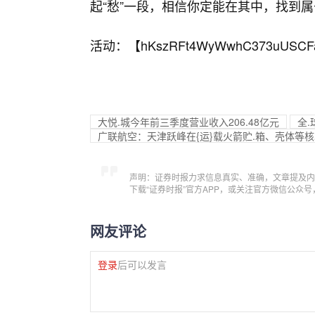
起“愁”一段，相信你定能在其中，找到
活动：【
hKszRFt4WyWwhC373uUSCF
大悦.城今年前三季度营业收入206.48亿元
全.
广联航空：天津跃峰在{运}载火箭贮.箱、壳体等
声明：证券时报力求信息真实、准确，文章提及内
下载“证券时报”官方APP，或关注官方微信公众
网友评论
登录
后可以发言