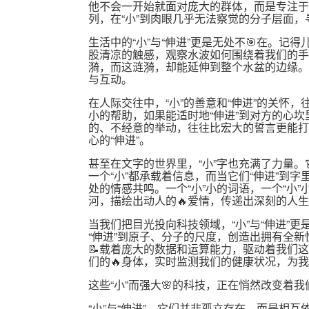
他不会一开始就面对庞大的群体，而是专注于
列，在“小”到肉眼几乎无法察觉的分子层面
生活中的“小”与“伸进”更是无处不🎯在。记
股清凉的触感，观察水波如何围绕着我们的手指
漪，而这涟漪，却能延伸到整个水盆的边缘。
与互动。
在人际交往中，“小”的善意和“伸进”的关怀，
小的帮助，如果能适时地“伸进”到对方的心坎
的、不经意的举动，往往比宏大的誓言更能打
心的“伸进”。
甚至在文字的世界里，“小”字也充满了力量
一个“小”都承载着信息，而当它们“伸进”到
处的情感共鸣。一个“小”小的词语，一个“小
河，描绘出动人的🔥爱情，传递出深刻的人
当我们把目光投向科技领域，“小”与“伸进”
“伸进”到原子、分子的尺度，创造出拥有全新
📝载着庞大的数据和运算能力，驱动着我们这
们的🔥身体，实时监测我们的健康状况，为
这些“小”而强大🌸的科技，正在悄然改变着
“小”与“伸进”，它们并非孤立存在，而是相互