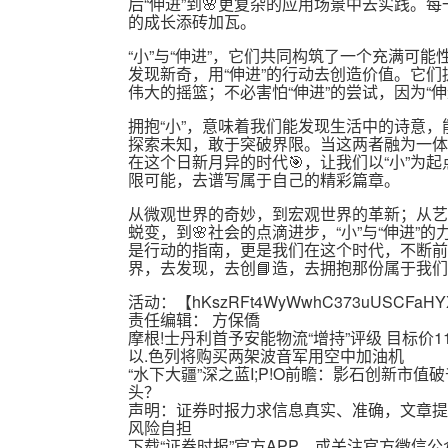
后“伸进”到🌸更复杂的应用场景中去实践。每
的成长添砖加瓦。
“小”与“伸进”，它们共同构筑了一个充满可能
发现新奇，用“伸进”的行动去创造价值。它们
伟大的摇篮；不必害怕“伸进”的尝试，因为“
拥抱“小”，意味着我们能发现生活中的诗意，
探索未知，敢于突破界限。当这两者融为一体
在这个日新月异的时代🎯，让我们以“小”为
限可能，去谱写属于自己的精彩篇章。
从微观世界的奇妙，到宏观世界的革新；从艺
蜕变，到🌸社会的点滴进步，“小”与“伸进
是行动的指南，更是我们在这个时代，不断前行
界，去发现，去创📘造，去拥抱那份属于我
活动：【
hKszRFt4WyWwhC373uUSCFaHY
责任编辑： 方保僑
摩根!士丹利首予安能物流“增持”评级 目标价1
以.色列将购买两架波音军用空中加油机
“水下大疆”深之蓝I;P!O前瞻：影石创新
头？
声明：证券时报力求信息真实、准确，文章提
风险自担
下载“证券时报”官方APP，或关注官方微信