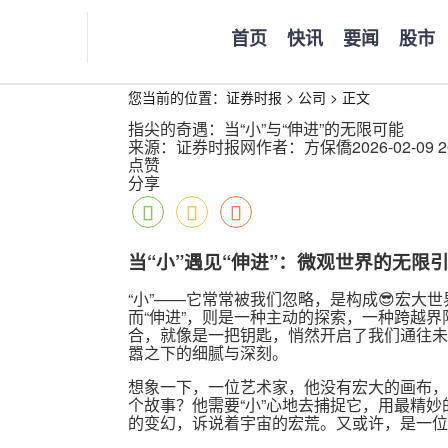
首页
快讯
要闻
股市
您当前的位置：
证券时报
>
公司
>
正文
指尖的奇遇：当“小”与“伸进”的无限可能
来源：证券时报网
作者：方保僑
2026-02-09 2
点赞
分享
当“小”遇见“伸进”：微观世界的无限
“小”——它常常被我们忽略，是构成😎宏大
而“伸进”，则是一种主动的探索，一种跨越界限
合，就像是一把钥匙，悄然开启了我们通往未
嚣之下的细腻与深刻。
想象一下，一位艺术家，他没有宏大的画布，
个故事？他需要“小”心地去捕捉它，用最精妙
的变幻，诉说着宇宙的宏荒。又或许，是一位