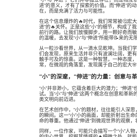
进”的意义，才有了探索的价值。而“伸进”的
在，而是充满了活力与可能性。
在这个信息爆炸的🔥时代，我们常常被🤔宏
进”的🔥关怀。正是这些“小”的细节，构成了
前行的路。让我们放慢脚步，用一颗好奇而敏感
的温暖，去发现“小”与“伸进”所能带📝来的无
从一粒沙看世界，从一滴水见乾坤。当我们学会
们会发现，原来生活并非只有波澜壮阔，更有
触手可及的惊喜。这是一种智慧，一种态度，更
常，在微观的角落里，发现属于自己的宏大
“小”的深邃，“伸进”的力量：创意与
“小”并非渺小，它蕴含着巨大的潜力；“伸进”
试。当“小”与“伸进”这两个概念在创意和革
类文明向前迈进。
在艺术创作中，“小”的题材，往往能引人深
的瞬间。这一“小”小的画面，却能折射出生命
命的尊重。他通过“伸进”到微观世界的观察，
同样，一位作家，可能只会描写一个“小”人物，
的内心世界，挖掘其情感的🔥细微之处，就